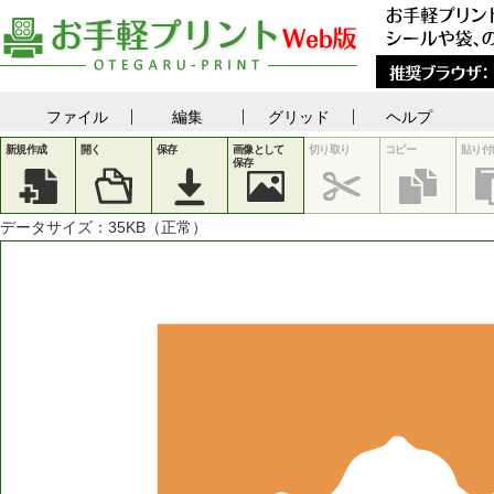
ファイル
編集
グリッド
ヘルプ
新規作成
開く
保存
画像として
切り取り
コピー
貼り付
保存
データサイズ：
35
KB（正常）