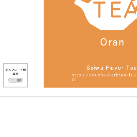
T
E
O
r
a
n
g
e
S
e
i
w
a
F
l
a
v
o
r
T
e
a
h
t
t
p
:
/
/
k
o
u
c
h
a
-
h
e
r
b
t
e
a
-
f
u
k
e
t