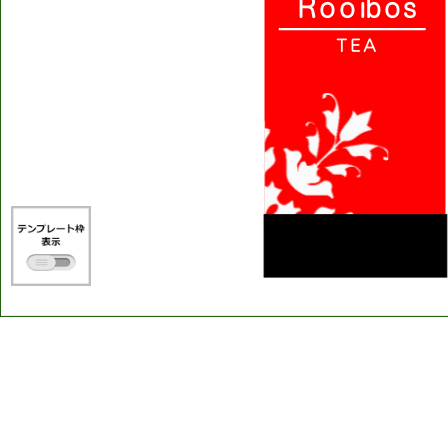
R
o
o
i
b
o
s
T
E
A