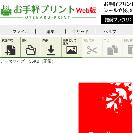
ファイル
編集
グリッド
ヘルプ
新規作成
開く
保存
画像として
切り取り
コピー
貼り付
保存
データサイズ：
35
KB（正常）