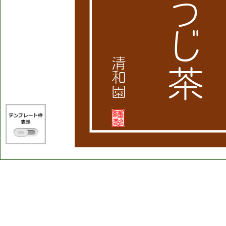
う
じ
清
茶
和
園