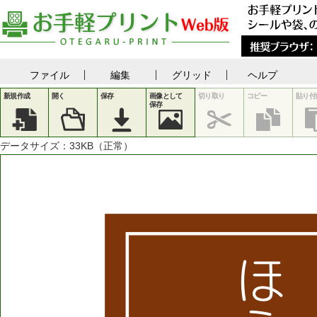
ファイル
編集
グリッド
ヘルプ
新規作成
開く
保存
画像として
切り取り
コピー
貼り付
保存
データサイズ：
33
KB（正常）
ほ