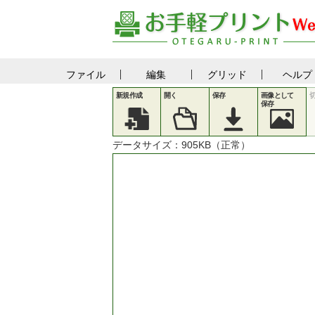
ファイル
編集
グリッド
ヘルプ
新規作成
開く
保存
画像として
保存
データサイズ：
905
KB（正常）