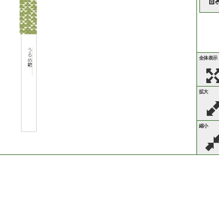
う
る
全体表示
め
節
拡大
縮小