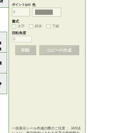
ポイント(pt)
色
書式
太字
斜体
下線
回転角度
削除
コピーの作成
一括表示シール作成の際のご注意 ： JAS法