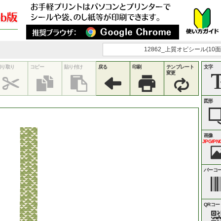
12862_上質オビシール(10面)
切り取り
コピー
貼り付け
戻る
印刷
テンプレート
文字
変更
図形
画像
JPG/PNG
バーコ
QRコー