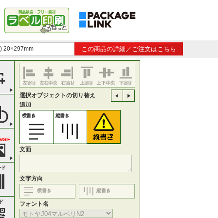
 20×297mm
この商品の詳細／ご注文はこちら
選択オブジェクトの切り替え
追加
横書き
縦書き
/GIF
文面
ード
文字方向
横書き
縦書き
ド
フォント名