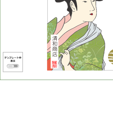
清
和
商
店