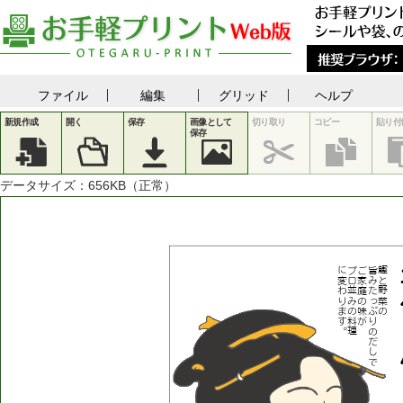
ファイル
編集
グリッド
ヘルプ
新規作成
開く
保存
画像として
切り取り
コピー
貼り付
保存
データサイズ：
656
KB（正常）
に
プ
ご
旨
鰹
変
ロ
家
み
と
わ
並
庭
た
野
り
み
の
っ
菜
ま
の
味
ぷ
の
す
料
が
り
。
理
の
だ
し
で