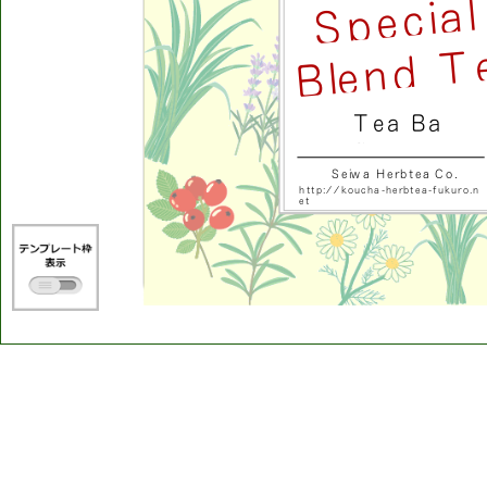
l
a
i
c
e
p
S
T
d
n
e
l
B
a
T
e
a
B
a
g
S
e
i
w
a
H
e
r
b
t
e
a
C
o
.
h
t
t
p
:
/
/
k
o
u
c
h
a
-
h
e
r
b
t
e
a
-
f
u
k
u
r
o
.
n
e
t