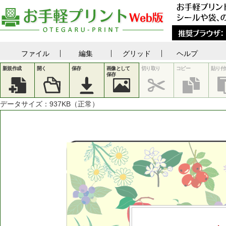
ファイル
編集
グリッド
ヘルプ
新規作成
開く
保存
画像として
切り取り
コピー
貼り付
保存
データサイズ：
937
KB（正常）