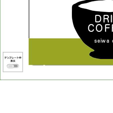
D
R
I
C
O
F
s
e
i
w
a