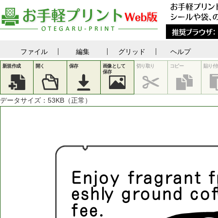
ファイル
編集
グリッド
ヘルプ
新規作成
開く
保存
画像として
切り取り
コピー
貼り付
保存
データサイズ：
53
KB（正常）
E
n
j
o
y
f
r
a
g
r
a
n
t
f
e
s
h
l
y
g
r
o
u
n
d
c
o
f
e
e
.