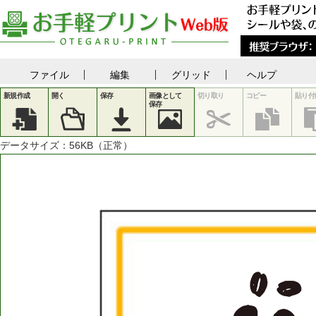
ファイル
編集
グリッド
ヘルプ
新規作成
開く
保存
画像として
切り取り
コピー
貼り付
保存
データサイズ：
56
KB（正常）