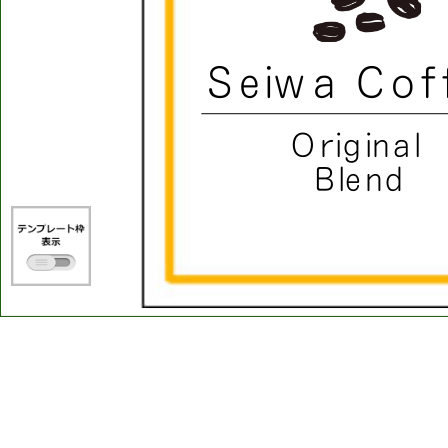
S
e
i
w
a
C
o
f
O
r
i
g
i
n
a
l
B
l
e
n
d