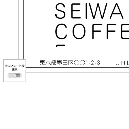
S
E
I
W
A
C
O
F
F
E
東
京
都
墨
田
区
○
○
1
-
2
-
3
Ｕ
Ｒ
.
c
o
.
j