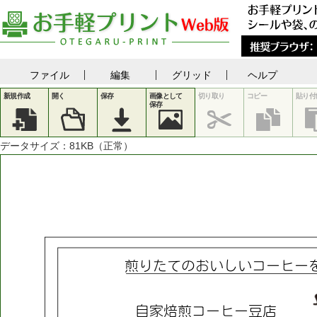
ファイル
編集
グリッド
ヘルプ
新規作成
開く
保存
画像として
切り取り
コピー
貼り付
保存
データサイズ：
81
KB（正常）
煎
り
た
て
の
お
い
し
い
コ
ー
ヒ
ー
自
家
焙
煎
コ
ー
ヒ
ー
豆
店