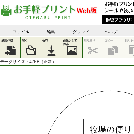
ファイル
編集
グリッド
ヘルプ
新規作成
開く
保存
画像として
切り取り
コピー
貼り付
保存
データサイズ：
47
KB（正常）
牧場の便り