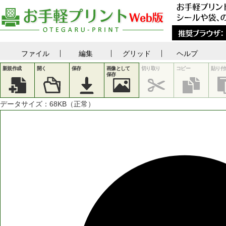
ファイル
編集
グリッド
ヘルプ
新規作成
開く
保存
画像として
切り取り
コピー
貼り付
保存
データサイズ：
68
KB（正常）