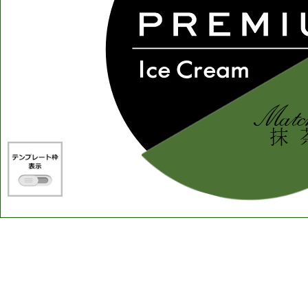
Ice
Cream
Matc
抹