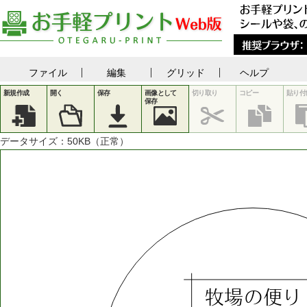
ファイル
編集
グリッド
ヘルプ
新規作成
開く
保存
画像として
切り取り
コピー
貼り付
保存
データサイズ：
50
KB（正常）
牧場の便り