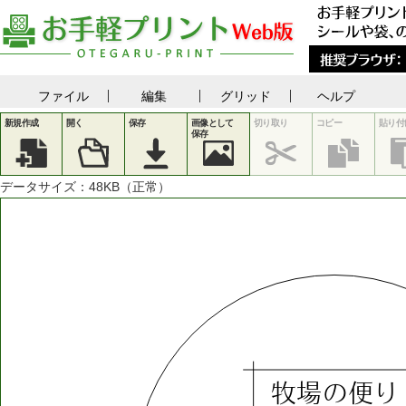
ファイル
編集
グリッド
ヘルプ
新規作成
開く
保存
画像として
切り取り
コピー
貼り付
保存
データサイズ：
48
KB（正常）
牧場の便り