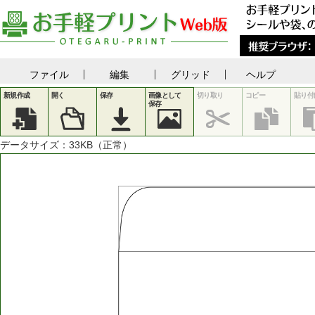
ファイル
編集
グリッド
ヘルプ
新規作成
開く
保存
画像として
切り取り
コピー
貼り付
保存
データサイズ：
33
KB（正常）