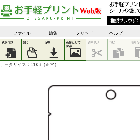
ファイル
編集
グリッド
ヘルプ
新規作成
開く
保存
画像として
切り取り
コピー
貼り付
保存
データサイズ：
11
KB（正常）