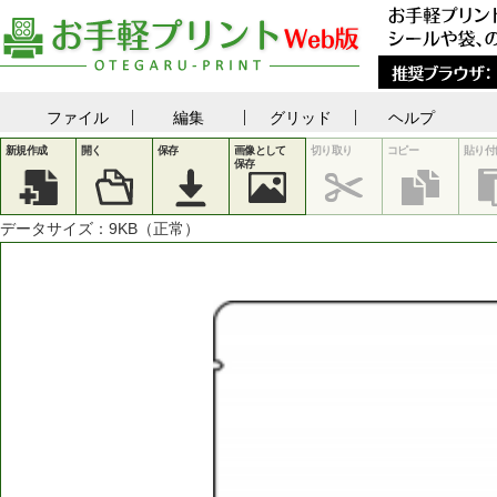
ファイル
編集
グリッド
ヘルプ
新規作成
開く
保存
画像として
切り取り
コピー
貼り付
保存
データサイズ：
9
KB（正常）