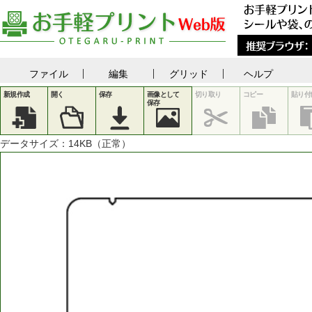
ファイル
編集
グリッド
ヘルプ
新規作成
開く
保存
画像として
切り取り
コピー
貼り付
保存
データサイズ：
14
KB（正常）