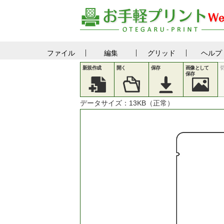
ファイル
編集
グリッド
ヘルプ
新規作成
開く
保存
画像として
保存
データサイズ：
13
KB（正常）