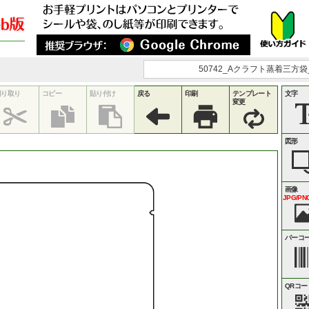
50742_Aクラフト蒸着三方袋_
切り取り
コピー
貼り付け
戻る
印刷
テンプレート
文字
変更
図形
画像
JPG/PNG
バーコ
QRコー