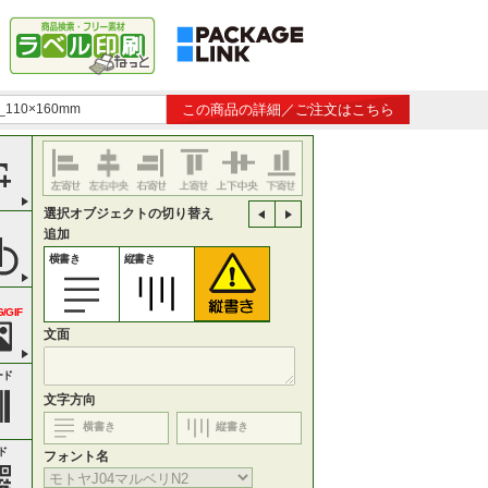
110×160mm
この商品の詳細／ご注文はこちら
選択オブジェクトの切り替え
追加
横書き
縦書き
/GIF
文面
ード
文字方向
横書き
縦書き
ド
フォント名