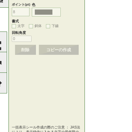
ポイント(pt)
色
書式
太字
斜体
下線
回転角度
削除
コピーの作成
一括表示シール作成の際のご注意 ： JAS法