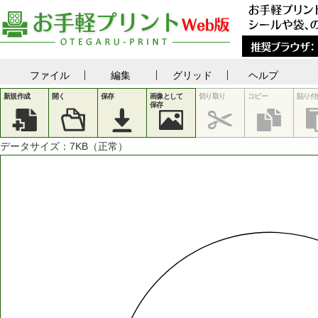
ファイル
編集
グリッド
ヘルプ
新規作成
開く
保存
画像として
切り取り
コピー
貼り付
保存
データサイズ：
7
KB（正常）