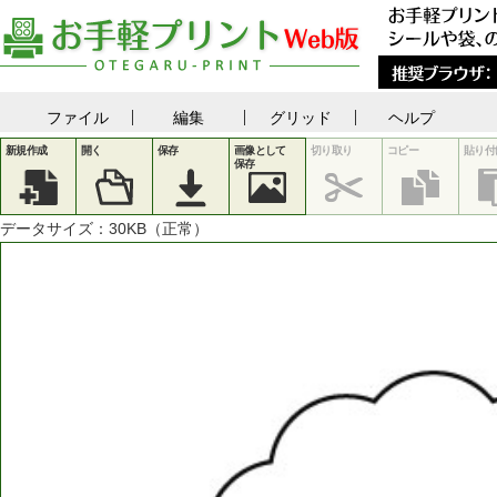
ファイル
編集
グリッド
ヘルプ
新規作成
開く
保存
画像として
切り取り
コピー
貼り付
保存
データサイズ：
30
KB（正常）