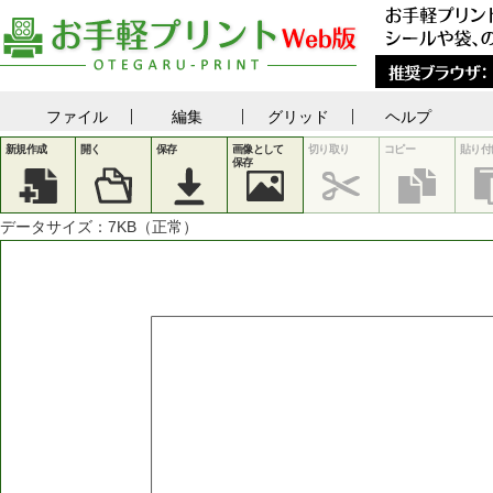
ファイル
編集
グリッド
ヘルプ
新規作成
開く
保存
画像として
切り取り
コピー
貼り付
保存
データサイズ：
7
KB（正常）