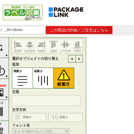
）_36×36mm
この商品の詳細／ご注文はこちら
選択オブジェクトの切り替え
追加
横書き
縦書き
/GIF
文面
ード
文字方向
横書き
縦書き
ド
フォント名