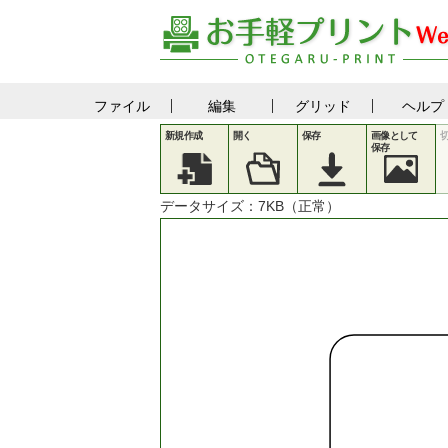
ファイル
編集
グリッド
ヘルプ
新規作成
開く
保存
画像として
保存
データサイズ：
7
KB（正常）