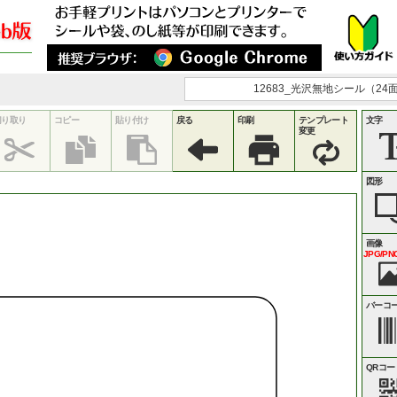
12683_光沢無地シール（24面
切り取り
コピー
貼り付け
戻る
印刷
テンプレート
文字
変更
図形
画像
JPG/PNG
バーコ
QRコー