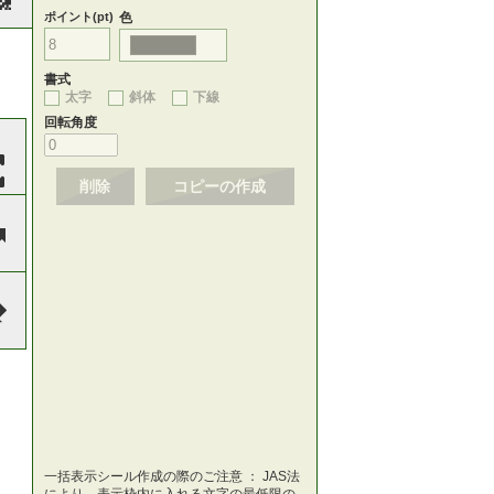
ポイント(pt)
色
書式
太字
斜体
下線
回転角度
削除
コピーの作成
一括表示シール作成の際のご注意 ： JAS法