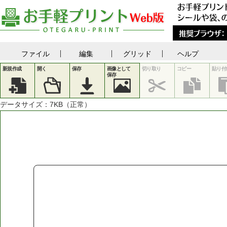
ファイル
編集
グリッド
ヘルプ
新規作成
開く
保存
画像として
切り取り
コピー
貼り付
保存
データサイズ：
7
KB（正常）