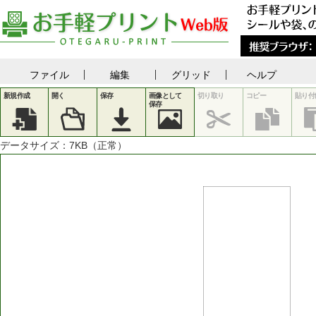
ファイル
編集
グリッド
ヘルプ
新規作成
開く
保存
画像として
切り取り
コピー
貼り付
保存
データサイズ：
7
KB（正常）