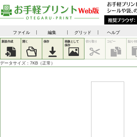
ファイル
編集
グリッド
ヘルプ
新規作成
開く
保存
画像として
切り取り
コピー
貼り付
保存
データサイズ：
7
KB（正常）