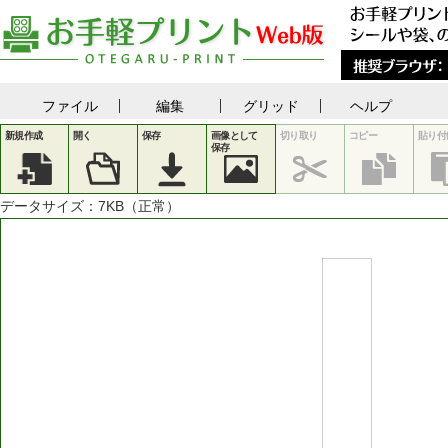
ファイル
編集
グリッド
ヘルプ
新規作成
開く
保存
画像として
切り取り
コピー
貼り付
保存
データサイズ：
7
KB（正常）