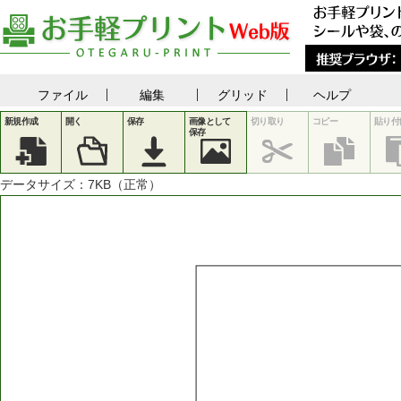
ファイル
編集
グリッド
ヘルプ
新規作成
開く
保存
画像として
切り取り
コピー
貼り付
保存
データサイズ：
7
KB（正常）