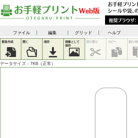
ファイル
編集
グリッド
ヘルプ
新規作成
開く
保存
画像として
切り取り
コピー
貼り付
保存
データサイズ：
7
KB（正常）