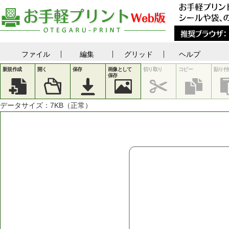
ファイル
編集
グリッド
ヘルプ
新規作成
開く
保存
画像として
切り取り
コピー
貼り付
保存
データサイズ：
7
KB（正常）