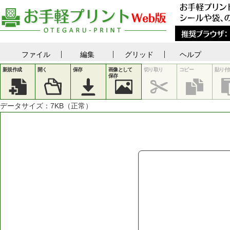
ファイル
編集
グリッド
ヘルプ
新規作成
開く
保存
画像として
切り取り
コピー
貼り付
保存
データサイズ：
7
KB（正常）