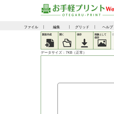
ファイル
編集
グリッド
ヘルプ
新規作成
開く
保存
画像として
保存
データサイズ：
7
KB（正常）