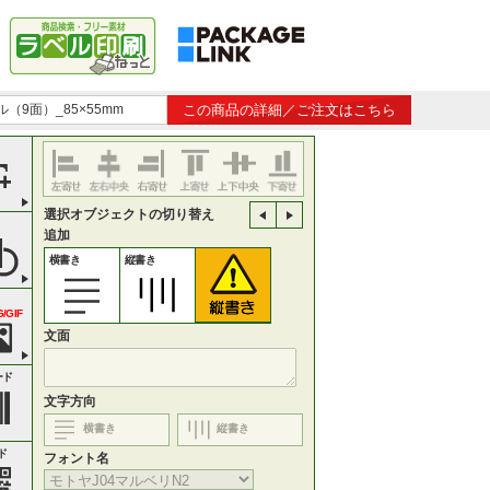
（9面）_85×55mm
この商品の詳細／ご注文はこちら
選択オブジェクトの切り替え
追加
横書き
縦書き
/GIF
文面
ード
文字方向
横書き
縦書き
ド
フォント名