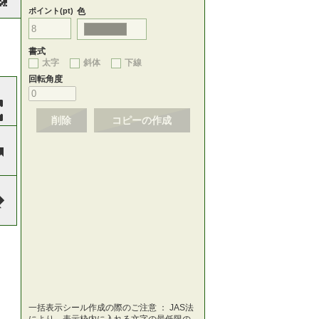
ポイント(pt)
色
書式
太字
斜体
下線
回転角度
削除
コピーの作成
一括表示シール作成の際のご注意 ： JAS法