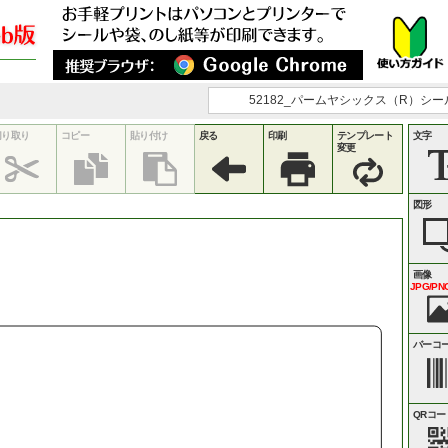
52182_パームヤシックス（R）シール
切り取り
コピー
貼り付け
戻る
印刷
テンプレート
文字
変更
図形
画像
JPG/PNG
バーコ
QRコー