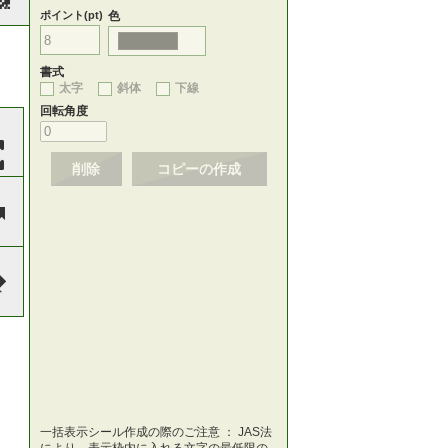
ポイント(pt)
色
書式
太字
斜体
下線
回転角度
削除
コピーの作成
一括表示シール作成の際のご注意 ： JAS法