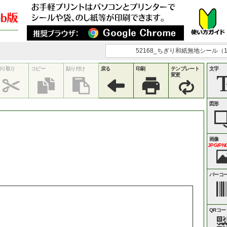
52168_ちぎり和紙無地シール（12
切り取り
コピー
貼り付け
戻る
印刷
テンプレート
文字
変更
図形
画像
JPG/PNG
バーコ
QRコー