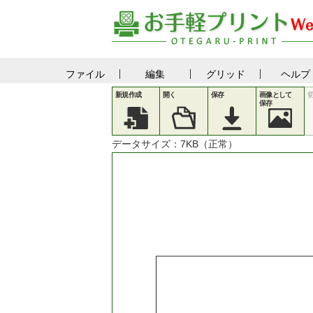
ファイル
編集
グリッド
ヘルプ
新規作成
開く
保存
画像として
保存
データサイズ：
7
KB（正常）