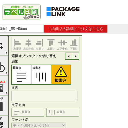
面）_90×45mm
この商品の詳細／ご注文はこちら
選択オブジェクトの切り替え
追加
横書き
縦書き
/GIF
文面
ード
文字方向
横書き
縦書き
ド
フォント名